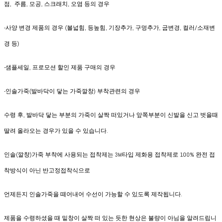
점, 주름, 모공, 스크래치, 오염 등의 경우
-사양 변경 제품의 경우 (볼넓힘, 등높힘, 기장추가, 구멍추가, 굽변경, 컬러/소재변
경 등)
-샘플세일, 프로모션 할인 제품 구매의 경우
-인솔가죽(발바닥이 닿는 가죽깔창) 부착관련의 경우
수령 후, 발바닥 닿는 부분의 가죽이 살짝 떠있거나 앞쪽부분이 신발을 신고 벗을때
딸려 올라오는 경우가 있을 수 있습니다.
인솔(깔창)가죽 부착에 사용되는 접착제는 3M타입 제화용 접착제로 100% 완전 접
착방식이 아닌 반고정접착식으로
언제든지 인솔가죽을 떼어내어 수선이 가능할 수 있도록 제작됩니다.
제품을 수령하셨을 때 밑창이 살짝 떠 있는 듯한 현상은 불량이 아님을 알려드립니