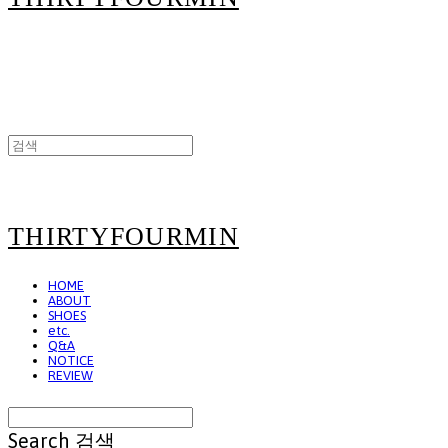
THIRTYFOURMIN
HOME
ABOUT
SHOES
etc.
Q&A
NOTICE
REVIEW
Search
검색