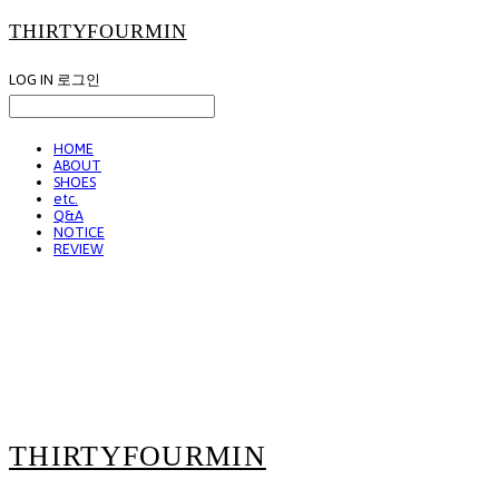
THIRTYFOURMIN
LOG IN
로그인
HOME
ABOUT
SHOES
etc.
Q&A
NOTICE
REVIEW
THIRTYFOURMIN