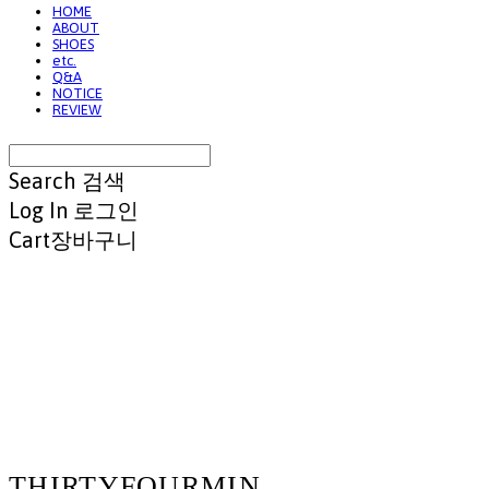
HOME
ABOUT
SHOES
etc.
Q&A
NOTICE
REVIEW
Search
검색
Log In
로그인
Cart
장바구니
THIRTYFOURMIN