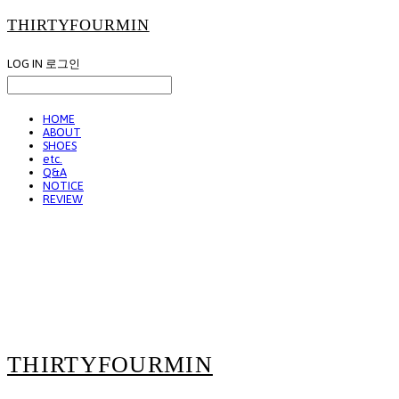
THIRTYFOURMIN
LOG IN
로그인
HOME
ABOUT
SHOES
etc.
Q&A
NOTICE
REVIEW
THIRTYFOURMIN