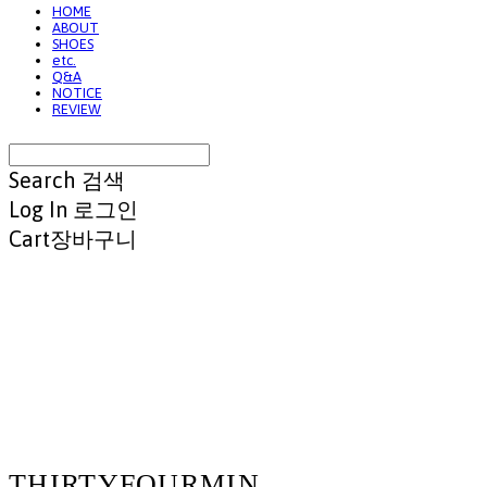
HOME
ABOUT
SHOES
etc.
Q&A
NOTICE
REVIEW
Search
검색
Log In
로그인
Cart
장바구니
THIRTYFOURMIN