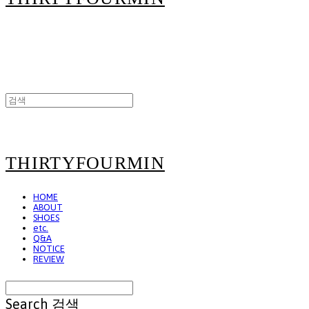
THIRTYFOURMIN
HOME
ABOUT
SHOES
etc.
Q&A
NOTICE
REVIEW
Search
검색