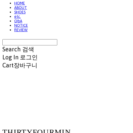
HOME
ABOUT
SHOES
etc.
Q&A
NOTICE
REVIEW
Search
검색
Log In
로그인
Cart
장바구니
THIRTYFOURMIN