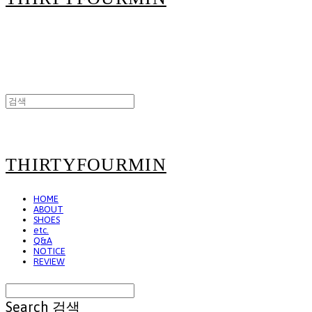
THIRTYFOURMIN
HOME
ABOUT
SHOES
etc.
Q&A
NOTICE
REVIEW
Search
검색