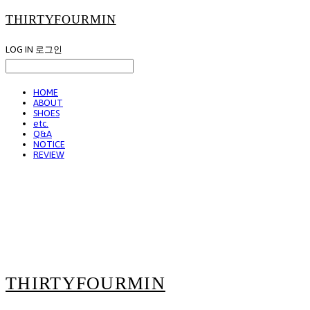
THIRTYFOURMIN
LOG IN
로그인
HOME
ABOUT
SHOES
etc.
Q&A
NOTICE
REVIEW
THIRTYFOURMIN