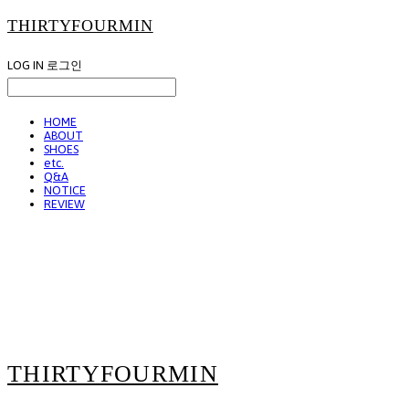
THIRTYFOURMIN
LOG IN
로그인
HOME
ABOUT
SHOES
etc.
Q&A
NOTICE
REVIEW
THIRTYFOURMIN