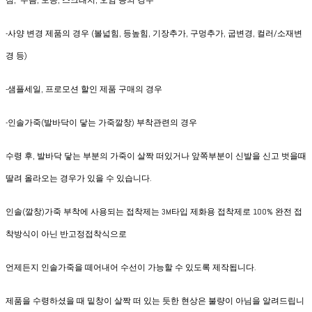
점, 주름, 모공, 스크래치, 오염 등의 경우
-사양 변경 제품의 경우 (볼넓힘, 등높힘, 기장추가, 구멍추가, 굽변경, 컬러/소재변
경 등)
-샘플세일, 프로모션 할인 제품 구매의 경우
-인솔가죽(발바닥이 닿는 가죽깔창) 부착관련의 경우
수령 후, 발바닥 닿는 부분의 가죽이 살짝 떠있거나 앞쪽부분이 신발을 신고 벗을때
딸려 올라오는 경우가 있을 수 있습니다.
인솔(깔창)가죽 부착에 사용되는 접착제는 3M타입 제화용 접착제로 100% 완전 접
착방식이 아닌 반고정접착식으로
언제든지 인솔가죽을 떼어내어 수선이 가능할 수 있도록 제작됩니다.
제품을 수령하셨을 때 밑창이 살짝 떠 있는 듯한 현상은 불량이 아님을 알려드립니