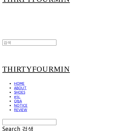
THIRTYFOURMIN
HOME
ABOUT
SHOES
etc.
Q&A
NOTICE
REVIEW
Search
검색