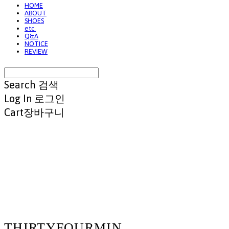
HOME
ABOUT
SHOES
etc.
Q&A
NOTICE
REVIEW
Search
검색
Log In
로그인
Cart
장바구니
THIRTYFOURMIN