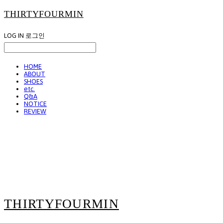
THIRTYFOURMIN
LOG IN
로그인
HOME
ABOUT
SHOES
etc.
Q&A
NOTICE
REVIEW
THIRTYFOURMIN