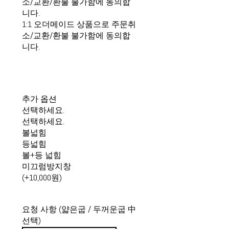
소/교환/환불 불가함에 동의합
니다.
1:1 오더메이드 상품으로 주문취
소/교환/환불 불가함에 동의합
니다.
추가 옵션
선택하세요.
선택하세요.
볼넓힘
등넓힘
볼+등 넓힘
미끄럼방지창
(+10,000원)
요청 사항 (얇은굽 / 두꺼운굽 中
선택)