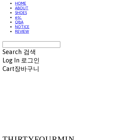
HOME
ABOUT
SHOES
etc.
Q&A
NOTICE
REVIEW
Search
검색
Log In
로그인
Cart
장바구니
THIRTYFOURMIN