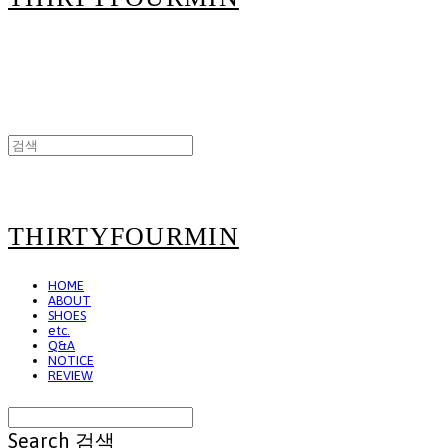
THIRTYFOURMIN
HOME
ABOUT
SHOES
etc.
Q&A
NOTICE
REVIEW
Search
검색