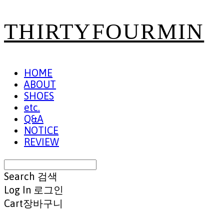
THIRTYFOURMIN
HOME
ABOUT
SHOES
etc.
Q&A
NOTICE
REVIEW
Search
검색
Log In
로그인
Cart
장바구니