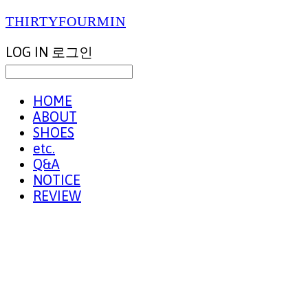
THIRTYFOURMIN
LOG IN
로그인
HOME
ABOUT
SHOES
etc.
Q&A
NOTICE
REVIEW