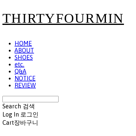
THIRTYFOURMIN
HOME
ABOUT
SHOES
etc.
Q&A
NOTICE
REVIEW
Search
검색
Log In
로그인
Cart
장바구니