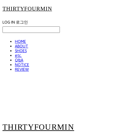
THIRTYFOURMIN
LOG IN
로그인
HOME
ABOUT
SHOES
etc.
Q&A
NOTICE
REVIEW
THIRTYFOURMIN