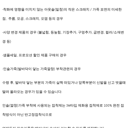
-착화에 영향을 미치지 않는 아웃솔(밑창)의 작은 스크래치 / 가죽 표면의 미세한
점, 주름, 모공, 스크래치, 오염 등의 경우
-사양 변경 제품의 경우 (볼넓힘, 등높힘, 기장추가, 구멍추가, 굽변경, 컬러/소재변
경 등)
-샘플세일, 프로모션 할인 제품 구매의 경우
-인솔가죽(발바닥이 닿는 가죽깔창) 부착관련의 경우
수령 후, 발바닥 닿는 부분의 가죽이 살짝 떠있거나 앞쪽부분이 신발을 신고 벗을때
딸려 올라오는 경우가 있을 수 있습니다.
인솔(깔창)가죽 부착에 사용되는 접착제는 3M타입 제화용 접착제로 100% 완전 접
착방식이 아닌 반고정접착식으로