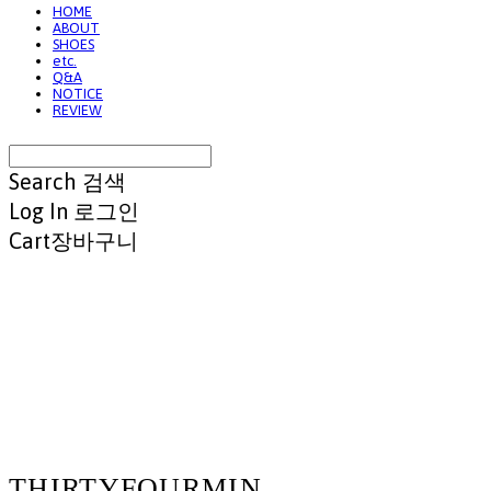
HOME
ABOUT
SHOES
etc.
Q&A
NOTICE
REVIEW
Search
검색
Log In
로그인
Cart
장바구니
THIRTYFOURMIN