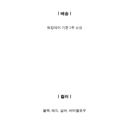
ㅣ배송ㅣ
워킹데이 기준 2주 소요
ㅣ컬러ㅣ
블랙, 레드, 실버, 버터옐로우