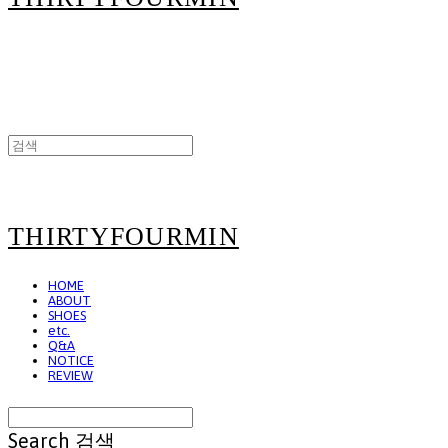
THIRTYFOURMIN
HOME
ABOUT
SHOES
etc.
Q&A
NOTICE
REVIEW
Search
검색