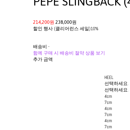
PEPE SLINGBACK (
214,200원
238,000원
할인 행사 (클리어런스 세일)
10%
배송비
-
함께 구매 시 배송비 절약 상품 보기
추가 금액
HEEL
선택하세요.
선택하세요.
4cm
7cm
4cm
7cm
4cm
7cm