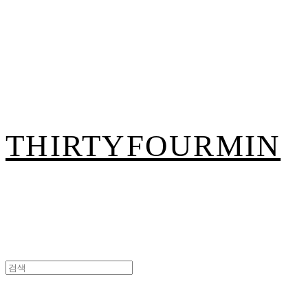
THIRTYFOURMIN