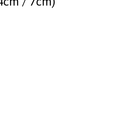
4cm / 7cm)