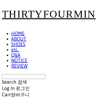
THIRTYFOURMIN
HOME
ABOUT
SHOES
etc.
Q&A
NOTICE
REVIEW
Search
검색
Log In
로그인
Cart
장바구니