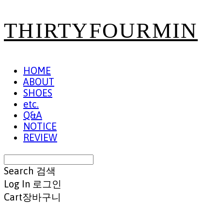
THIRTYFOURMIN
HOME
ABOUT
SHOES
etc.
Q&A
NOTICE
REVIEW
Search
검색
Log In
로그인
Cart
장바구니