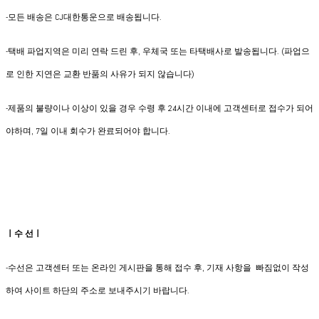
​-모든 배송은 CJ대한통운으로 배송됩니다.
-택배 파업지역은 미리 연락 드린 후, 우체국 또는 타택배사로 발송됩니다. (파업으
로 인한 지연은 교환 반품의 사유가 되지 않습니다)
-제품의 불량이나 이상이 있을 경우 수령 후 24시간 이내에 고객센터로 접수가 되어
야하며, 7일 이내 회수가 완료되어야 합니다.
ㅣ수 선ㅣ
-수선은 고객센터 또는 온라인 게시판을 통해 접수 후, 기재 사항을 빠짐없이 작성
하여 사이트 하단의 주소로 보내주시기 바랍니다.