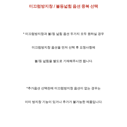
미끄럼방지창 / 볼등넓힘 옵션 중복 선택
* 미끄럼방지창과 볼/등 넓힘 옵션 두가지 모두 원하실 경우
미끄럼방지창 옵션을 먼저 선택 후 요청사항에
볼/등 넓힘을 별도로 기재해주시면 됩니다.
*추가옵션 선택란에 미끄럼방지창 옵션이 없는 경우는
이미 방지창 기능이 있거나 추가가 불가능한 제품입니다.