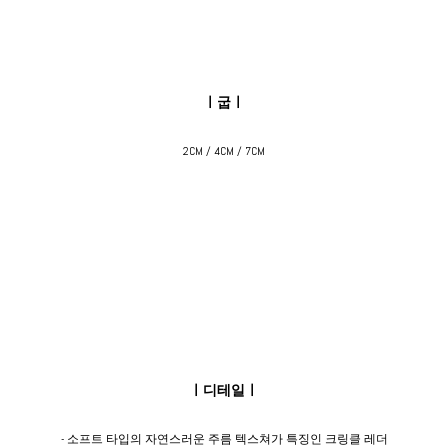
ㅣ굽ㅣ
2CM / 4CM / 7CM
ㅣ디테일ㅣ
- 소프트 타입의 자연스러운 주름 텍스쳐가 특징인 크링클 레더