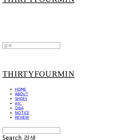
THIRTYFOURMIN
HOME
ABOUT
SHOES
etc.
Q&A
NOTICE
REVIEW
Search
검색