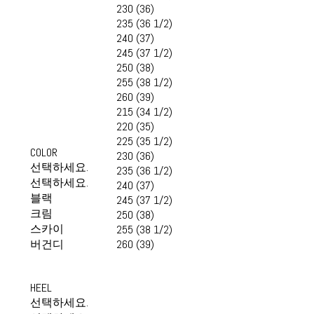
230 (36)
235 (36 1/2)
240 (37)
245 (37 1/2)
250 (38)
255 (38 1/2)
260 (39)
215 (34 1/2)
220 (35)
225 (35 1/2)
COLOR
230 (36)
선택하세요.
235 (36 1/2)
선택하세요.
240 (37)
블랙
245 (37 1/2)
크림
250 (38)
스카이
255 (38 1/2)
버건디
260 (39)
HEEL
선택하세요.