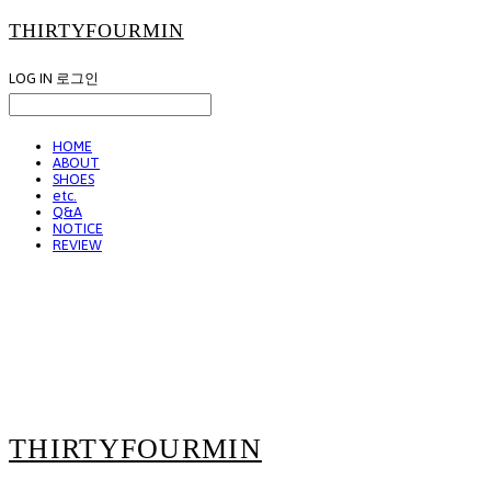
THIRTYFOURMIN
LOG IN
로그인
HOME
ABOUT
SHOES
etc.
Q&A
NOTICE
REVIEW
THIRTYFOURMIN