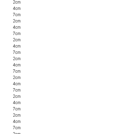
2cm
4cm
7cm
2cm
4cm
7cm
2cm
4cm
7cm
2cm
4cm
7cm
2cm
4cm
7cm
2cm
4cm
7cm
2cm
4cm
7cm
2cm