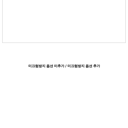
미끄럼방지 옵션 미추가 / 미끄럼방지 옵션 추가​