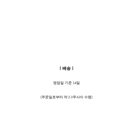
ㅣ배송ㅣ
영업일 기준 14일
(주문일로부터 약 2-3주사이 수령)