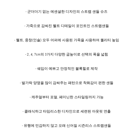
- 군더더기 없는 에센셜한 디자인의 스트랩 샌들 슈즈
- 가죽으로 감싸진 웰트 디테일이 포인트인 스트랩샌들
- 웰트, 중창(인솔) 모두 어퍼에 사용된 가죽을 사용하여 퀄리티 높임
- 2, 4, 7cm의 3가지 다양한 굽높이로 선택의 폭을 넓힘
- 쉐입이 예쁘고 안정적인 블록힐로 제작
- 발가락 양옆을 많이 감싸주는 패턴으로 착화감이 편한 샌들
- 캐주얼부터 포멀, 페미닌한 스타일링까지 가능
- 클래식하고 타임리스한 디자인으로 세련된 아웃핏 연출
- 유행에 민감하지 않고 오래 신어질 시즌리스 스트랩샌들