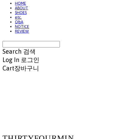
HOME
ABOUT
SHOES
etc.
Q&A
NOTICE
REVIEW
Search
검색
Log In
로그인
Cart
장바구니
THIRTYFOURMIN