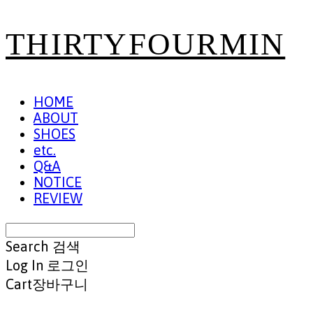
THIRTYFOURMIN
HOME
ABOUT
SHOES
etc.
Q&A
NOTICE
REVIEW
Search
검색
Log In
로그인
Cart
장바구니