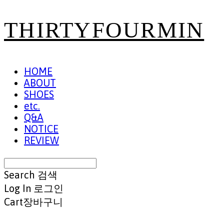
THIRTYFOURMIN
HOME
ABOUT
SHOES
etc.
Q&A
NOTICE
REVIEW
Search
검색
Log In
로그인
Cart
장바구니