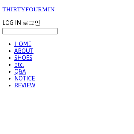
THIRTYFOURMIN
LOG IN
로그인
HOME
ABOUT
SHOES
etc.
Q&A
NOTICE
REVIEW