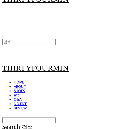
THIRTYFOURMIN
HOME
ABOUT
SHOES
etc.
Q&A
NOTICE
REVIEW
Search
검색