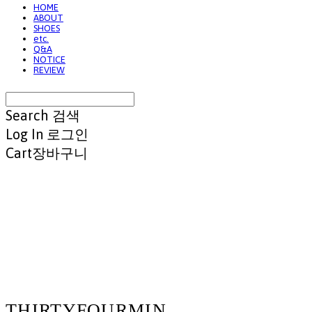
HOME
ABOUT
SHOES
etc.
Q&A
NOTICE
REVIEW
Search
검색
Log In
로그인
Cart
장바구니
THIRTYFOURMIN