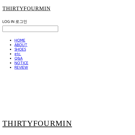
THIRTYFOURMIN
LOG IN
로그인
HOME
ABOUT
SHOES
etc.
Q&A
NOTICE
REVIEW
THIRTYFOURMIN