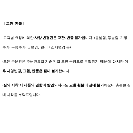
ㅣ교환 환불ㅣ
-고객님 요청에 의한
사양 변경건은
교환, 반품 불가
합니다. (볼넓힘, 등높힘, 기장
추가, 구멍추가, 굽변경, 컬러 / 소재변경 등)
-모든 주문건은 주문완료일 기준 익일 오전 공장으로 투입되기 때문에
24시간 이
후 사양변경, 교환, 반품은 절대 불가
합니다.
-
실외 시착 시 제품의 결함이 발견되더라도 교환 환불이 절대 불가
하오니 충분한 실
내 시착을 부탁드립니다.