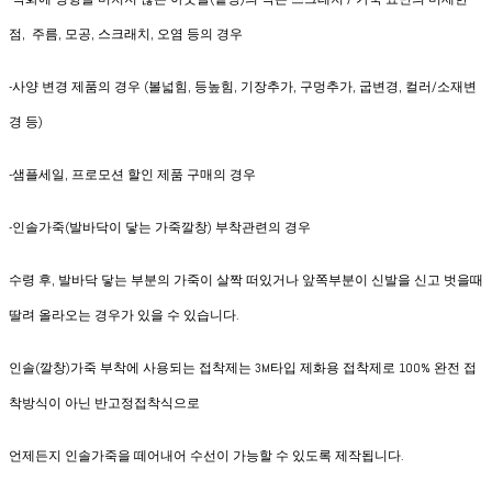
점, 주름, 모공, 스크래치, 오염 등의 경우
-사양 변경 제품의 경우 (볼넓힘, 등높힘, 기장추가, 구멍추가, 굽변경, 컬러/소재변
경 등)
-샘플세일, 프로모션 할인 제품 구매의 경우
-인솔가죽(발바닥이 닿는 가죽깔창) 부착관련의 경우
수령 후, 발바닥 닿는 부분의 가죽이 살짝 떠있거나 앞쪽부분이 신발을 신고 벗을때
딸려 올라오는 경우가 있을 수 있습니다.
인솔(깔창)가죽 부착에 사용되는 접착제는 3M타입 제화용 접착제로 100% 완전 접
착방식이 아닌 반고정접착식으로
언제든지 인솔가죽을 떼어내어 수선이 가능할 수 있도록 제작됩니다.