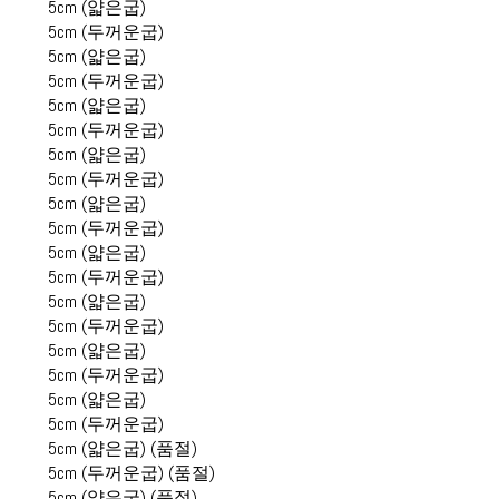
5cm (얇은굽)
5cm (두꺼운굽)
5cm (얇은굽)
5cm (두꺼운굽)
5cm (얇은굽)
5cm (두꺼운굽)
5cm (얇은굽)
5cm (두꺼운굽)
5cm (얇은굽)
5cm (두꺼운굽)
5cm (얇은굽)
5cm (두꺼운굽)
5cm (얇은굽)
5cm (두꺼운굽)
5cm (얇은굽)
5cm (두꺼운굽)
5cm (얇은굽)
5cm (두꺼운굽)
5cm (얇은굽) (품절)
5cm (두꺼운굽) (품절)
5cm (얇은굽) (품절)