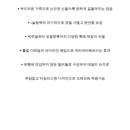
• 부드러운 가죽으로 신으면 신을수록 편하게 길들여지는 장점
• L슬링백의 차기작으로 정말 가볍고 편안함 보장
• 캐주얼부터 포멀한룩까지 다양한 룩에 매칭이 쉬움
• 튤립 디테일의 브이라인 쉐입으로 여리여리해보이는 효과
• 유행에 민감하지 않은 컬러들로 구성되어 데일리 슈즈로
부담없고 타임리스한 디자인으로 오래오래 착용가능