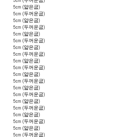
5cm (두꺼운굽)
5cm (얇은굽)
5cm (두꺼운굽)
5cm (얇은굽)
5cm (두꺼운굽)
5cm (얇은굽)
5cm (두꺼운굽)
5cm (얇은굽)
5cm (두꺼운굽)
5cm (얇은굽)
5cm (두꺼운굽)
5cm (얇은굽)
5cm (두꺼운굽)
5cm (얇은굽)
5cm (두꺼운굽)
5cm (얇은굽)
5cm (두꺼운굽)
5cm (얇은굽)
5cm (두꺼운굽)
5cm (얇은굽)
5cm (두꺼운굽)