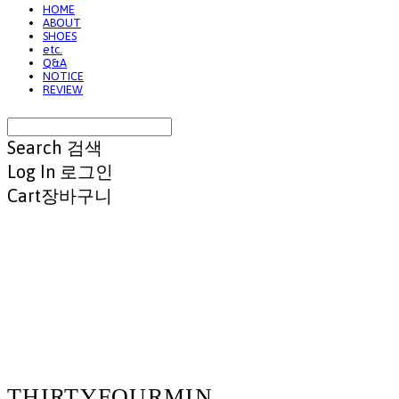
HOME
ABOUT
SHOES
etc.
Q&A
NOTICE
REVIEW
Search
검색
Log In
로그인
Cart
장바구니
THIRTYFOURMIN