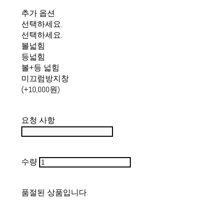
추가 옵션
선택하세요.
선택하세요.
볼넓힘
등넓힘
볼+등 넓힘
미끄럼방지창
(+10,000원)
요청 사항
수량
품절된 상품입니다.