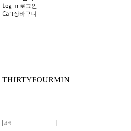
Log In
로그인
Cart
장바구니
THIRTYFOURMIN