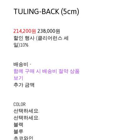
TULING-BACK (5cm)
214,200원
238,000원
할인 행사 (클리어런스 세
일)
10%
배송비
-
함께 구매 시 배송비 절약 상품
보기
추가 금액
COLOR
선택하세요.
선택하세요.
블랙
블루
초코와인