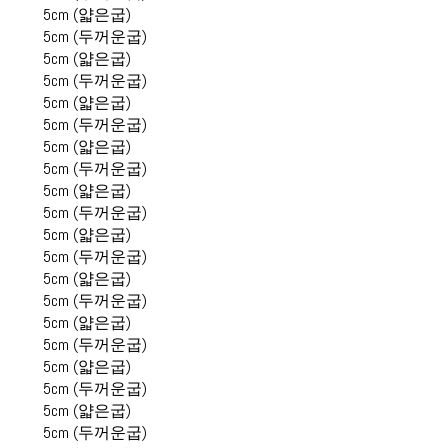
5cm (얇은굽)
5cm (두꺼운굽)
5cm (얇은굽)
5cm (두꺼운굽)
5cm (얇은굽)
5cm (두꺼운굽)
5cm (얇은굽)
5cm (두꺼운굽)
5cm (얇은굽)
5cm (두꺼운굽)
5cm (얇은굽)
5cm (두꺼운굽)
5cm (얇은굽)
5cm (두꺼운굽)
5cm (얇은굽)
5cm (두꺼운굽)
5cm (얇은굽)
5cm (두꺼운굽)
5cm (얇은굽)
5cm (두꺼운굽)