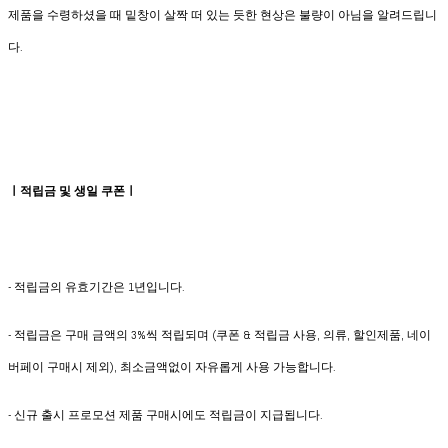
제품을 수령하셨을 때 밑창이 살짝 떠 있는 듯한 현상은 불량이 아님을 알려드립니
다.
ㅣ적립금 및 생일 쿠폰ㅣ
- 적립금의 유효기간은 1년입니다.
- 적립금은 구매 금액의 3%씩 적립되며 (쿠폰 & 적립금 사용, 의류, 할인제품, 네이
버페이 구매시 제외), 최소금액없이 자유롭게 사용 가능합니다.
- 신규 출시 프로모션 제품 구매시에도 적립금이 지급됩니다.