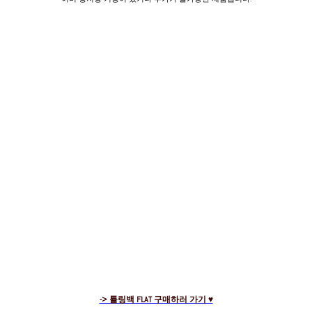
-> 튤링백 FLAT 구매하러 가기 ♥